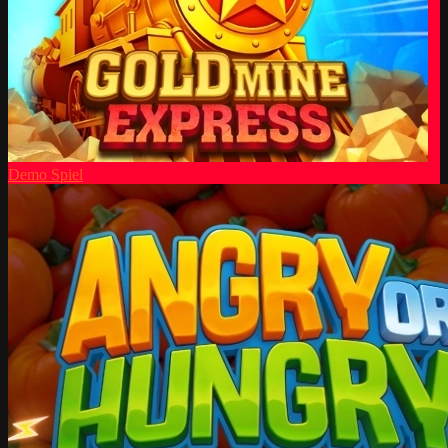
Demo Spiel