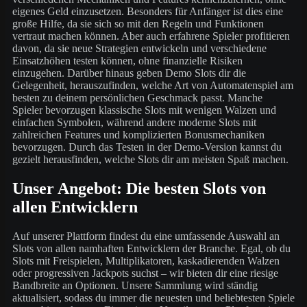
eigenes Geld einzusetzen. Besonders für Anfänger ist dies eine
große Hilfe, da sie sich so mit den Regeln und Funktionen
vertraut machen können. Aber auch erfahrene Spieler profitieren
davon, da sie neue Strategien entwickeln und verschiedene
Einsatzhöhen testen können, ohne finanzielle Risiken
einzugehen. Darüber hinaus geben Demo Slots dir die
Gelegenheit, herauszufinden, welche Art von Automatenspiel am
besten zu deinem persönlichen Geschmack passt. Manche
Spieler bevorzugen klassische Slots mit wenigen Walzen und
einfachen Symbolen, während andere moderne Slots mit
zahlreichen Features und komplizierten Bonusmechaniken
bevorzugen. Durch das Testen in der Demo-Version kannst du
gezielt herausfinden, welche Slots dir am meisten Spaß machen.
Unser Angebot: Die besten Slots von
allen Entwicklern
Auf unserer Plattform findest du eine umfassende Auswahl an
Slots von allen namhaften Entwicklern der Branche. Egal, ob du
Slots mit Freispielen, Multiplikatoren, kaskadierenden Walzen
oder progressiven Jackpots suchst – wir bieten dir eine riesige
Bandbreite an Optionen. Unsere Sammlung wird ständig
aktualisiert, sodass du immer die neuesten und beliebtesten Spiele