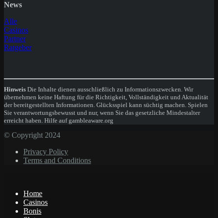
News
Alle
Casinos
Partner
Ratgeber
Hinweis
Die Inhalte dienen ausschließlich zu Informationszwecken. Wir
übernehmen keine Haftung für die Richtigkeit, Vollständigkeit und Aktualität
der bereitgestellten Informationen. Glücksspiel kann süchtig machen. Spielen
Sie verantwortungsbewusst und nur, wenn Sie das gesetzliche Mindestalter
erreicht haben. Hilfe auf gambleaware.org
© Copyright 2024
Privacy Policy
Terms and Conditions
Home
Casinos
Bonis