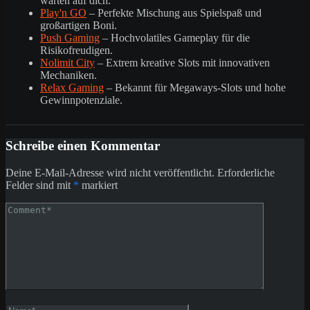
warten auf dich.
Play'n GO
– Perfekte Mischung aus Spielspaß und
großartigen Boni.
Push Gaming
– Hochvolatiles Gameplay für die
Risikofreudigen.
Nolimit City
– Extrem kreative Slots mit innovativen
Mechaniken.
Relax Gaming
– Bekannt für Megaways-Slots und hohe
Gewinnpotenziale.
Schreibe einen Kommentar
Deine E-Mail-Adresse wird nicht veröffentlicht.
Erforderliche
Felder sind mit
*
markiert