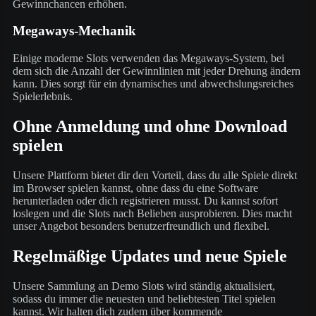
Gewinnchancen erhöhen.
Megaways-Mechanik
Einige moderne Slots verwenden das Megaways-System, bei
dem sich die Anzahl der Gewinnlinien mit jeder Drehung ändern
kann. Dies sorgt für ein dynamisches und abwechslungsreiches
Spielerlebnis.
Ohne Anmeldung und ohne Download
spielen
Unsere Plattform bietet dir den Vorteil, dass du alle Spiele direkt
im Browser spielen kannst, ohne dass du eine Software
herunterladen oder dich registrieren musst. Du kannst sofort
loslegen und die Slots nach Belieben ausprobieren. Dies macht
unser Angebot besonders benutzerfreundlich und flexibel.
Regelmäßige Updates und neue Spiele
Unsere Sammlung an Demo Slots wird ständig aktualisiert,
sodass du immer die neuesten und beliebtesten Titel spielen
kannst. Wir halten dich zudem über kommende