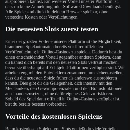
ausprobieren kannst. Ein weiterer Vorteil unserer Plattform ist,
dass du keine Anmeldung oder Software-Downloads benötigst.
Alle Spiele sind direkt in deinem Browser spielbar, ohne
versteckte Kosten oder Verpflichtungen.
Die neuesten Slots zuerst testen
Einer der größten Vorteile unserer Plattform ist die Möglichkeit,
brandneue Spielautomaten bereits vor ihrer offiziellen
Veröffentlichung in Online-Casinos zu spielen. Dadurch hast du
einen entscheidenden Vorteil gegenüber anderen Spielern, denn
du kannst dich bereits mit den neuesten Slots vertraut machen,
bevor sie überhaupt auf Echtgeld-Plattformen verfügbar sind. Wir
arbeiten eng mit den Entwicklern zusammen, um sicherzustellen,
dass du die neuesten Spiele früher als anderswo ausprobieren
kannst. Dies gibt dir die Gelegenheit, dich intensiv mit den
Mechaniken, den Gewinnpotenzialen und den Bonusfunktionen
auseinanderzusetzen, ohne dafür eigenes Geld zu riskieren.
Sobald das Spiel dann offiziell in Online-Casinos verfügbar ist,
bist du bereits bestens vorbereitet.
Vorteile des kostenlosen Spielens
Beim kostenlosen Spielen von Slots genießt du viele Vorteile: