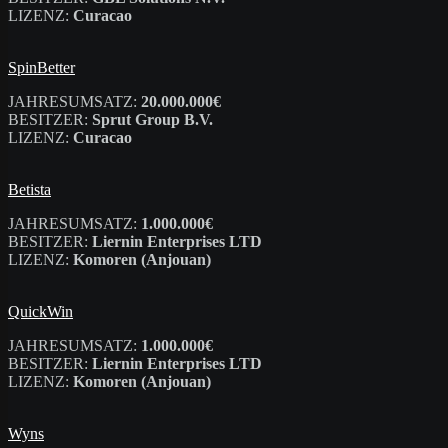
LIZENZ:
Curacao
SpinBetter
JAHRESUMSATZ:
20.000.000€
BESITZER:
Sprut Group B.V.
LIZENZ:
Curacao
Betista
JAHRESUMSATZ:
1.000.000€
BESITZER:
Liernin Enterprises LTD
LIZENZ:
Komoren (Anjouan)
QuickWin
JAHRESUMSATZ:
1.000.000€
BESITZER:
Liernin Enterprises LTD
LIZENZ:
Komoren (Anjouan)
Wyns