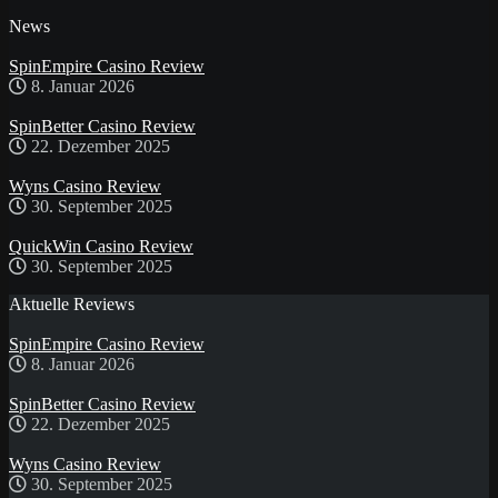
News
SpinEmpire Casino Review
8. Januar 2026
SpinBetter Casino Review
22. Dezember 2025
Wyns Casino Review
30. September 2025
QuickWin Casino Review
30. September 2025
Aktuelle Reviews
SpinEmpire Casino Review
8. Januar 2026
SpinBetter Casino Review
22. Dezember 2025
Wyns Casino Review
30. September 2025