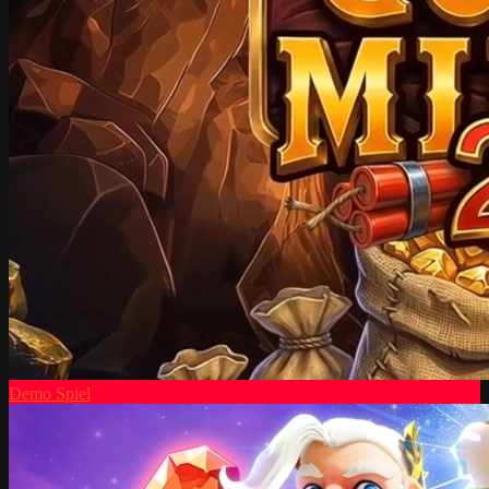
Demo Spiel