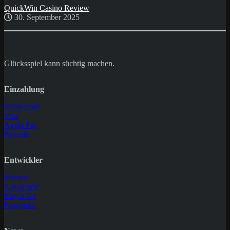
QuickWin Casino Review
30. September 2025
Glücksspiel kann süchtig machen.
Einzahlung
Mastercard
Visa
Apple Pay
Paysafe
Entwickler
Merkur
Novomatic
Play'n Go
Pragmatic