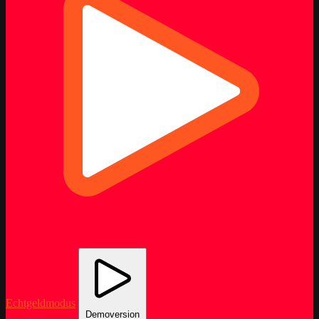
Echtgeldmodus
Demoversion