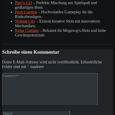
Play'n GO
– Perfekte Mischung aus Spielspaß und
großartigen Boni.
Push Gaming
– Hochvolatiles Gameplay für die
Risikofreudigen.
Nolimit City
– Extrem kreative Slots mit innovativen
Mechaniken.
Relax Gaming
– Bekannt für Megaways-Slots und hohe
Gewinnpotenziale.
Schreibe einen Kommentar
Deine E-Mail-Adresse wird nicht veröffentlicht.
Erforderliche
Felder sind mit
*
markiert