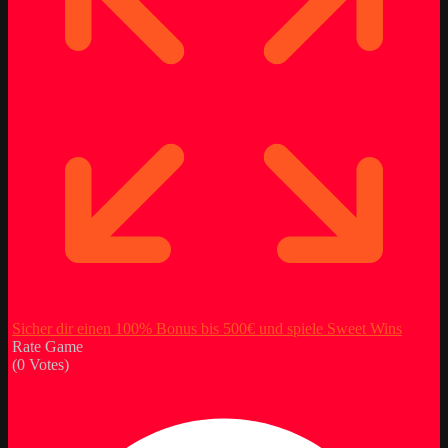
Sicher dir einen 100% Bonus bis 500€ und spiele Sweet Wins
Rate Game
(
0
Votes)