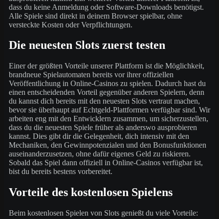
dass du keine Anmeldung oder Software-Downloads benötigst.
Alle Spiele sind direkt in deinem Browser spielbar, ohne
versteckte Kosten oder Verpflichtungen.
Die neuesten Slots zuerst testen
Einer der größten Vorteile unserer Plattform ist die Möglichkeit,
brandneue Spielautomaten bereits vor ihrer offiziellen
Veröffentlichung in Online-Casinos zu spielen. Dadurch hast du
einen entscheidenden Vorteil gegenüber anderen Spielern, denn
du kannst dich bereits mit den neuesten Slots vertraut machen,
bevor sie überhaupt auf Echtgeld-Plattformen verfügbar sind. Wir
arbeiten eng mit den Entwicklern zusammen, um sicherzustellen,
dass du die neuesten Spiele früher als anderswo ausprobieren
kannst. Dies gibt dir die Gelegenheit, dich intensiv mit den
Mechaniken, den Gewinnpotenzialen und den Bonusfunktionen
auseinanderzusetzen, ohne dafür eigenes Geld zu riskieren.
Sobald das Spiel dann offiziell in Online-Casinos verfügbar ist,
bist du bereits bestens vorbereitet.
Vorteile des kostenlosen Spielens
Beim kostenlosen Spielen von Slots genießt du viele Vorteile: