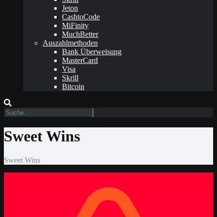
Jeton
CashtoCode
MiFinity
MuchBetter
Auszahlmethoden
Bank Überweisung
MasterCard
Visa
Skrill
Bitcoin
Sweet Wins
Sweet Wins