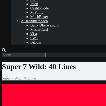
Jeton
CashtoCode
MiFinity
MuchBetter
Auszahlmethoden
Bank Überweisung
MasterCard
Visa
Skrill
Bitcoin
Super 7 Wild: 40 Lines
Super 7 Wild: 40 Lines