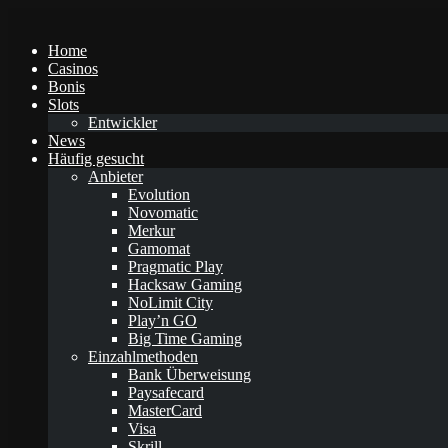
Home
Casinos
Bonis
Slots
Entwickler
News
Häufig gesucht
Anbieter
Evolution
Novomatic
Merkur
Gamomat
Pragmatic Play
Hacksaw Gaming
NoLimit City
Play’n GO
Big Time Gaming
Einzahlmethoden
Bank Überweisung
Paysafecard
MasterCard
Visa
Skrill