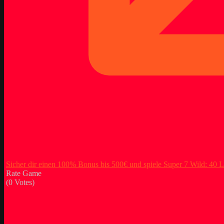
Sicher dir einen 100% Bonus bis 500€ und spiele Super 7 Wild: 40 L
Rate Game
(
0
Votes)