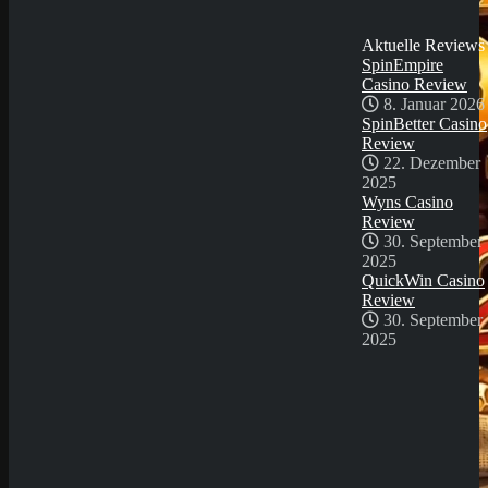
30. September
2025
Aktuelle Reviews
SpinEmpire
Casino Review
8. Januar 2026
SpinBetter Casino
Review
22. Dezember
2025
Wyns Casino
Review
30. September
2025
QuickWin Casino
Review
30. September
2025