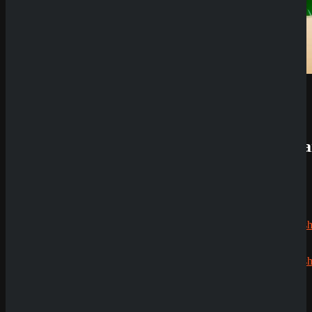
Review
QuickWin
Casino
Review
Betista
Casino
Review
Neueste
Kommenta
Alex
zu
Dazard
rami
zu
CryptoRus
Jens
zu
CryptoRush
200% bis
zu 2.500€
Silizi
zu