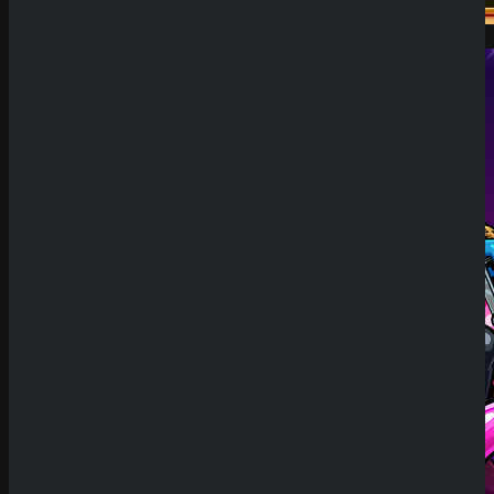
Demo Spiel