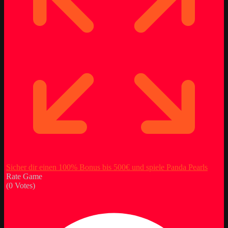
Sicher dir einen 100% Bonus bis 500€ und spiele Panda Pearls
Rate Game
(
0
Votes)