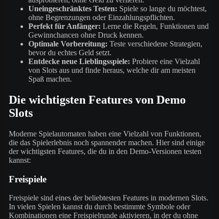
Uneingeschränktes Testen:
Spiele so lange du möchtest,
ohne Begrenzungen oder Einzahlungspflichten.
Perfekt für Anfänger:
Lerne die Regeln, Funktionen und
Gewinnchancen ohne Druck kennen.
Optimale Vorbereitung:
Teste verschiedene Strategien,
bevor du echtes Geld setzt.
Entdecke neue Lieblingsspiele:
Probiere eine Vielzahl
von Slots aus und finde heraus, welche dir am meisten
Spaß machen.
Die wichtigsten Features von Demo
Slots
Moderne Spielautomaten haben eine Vielzahl von Funktionen,
die das Spielerlebnis noch spannender machen. Hier sind einige
der wichtigsten Features, die du in den Demo-Versionen testen
kannst:
Freispiele
Freispiele sind eines der beliebtesten Features in modernen Slots.
In vielen Spielen kannst du durch bestimmte Symbole oder
Kombinationen eine Freispielrunde aktivieren, in der du ohne