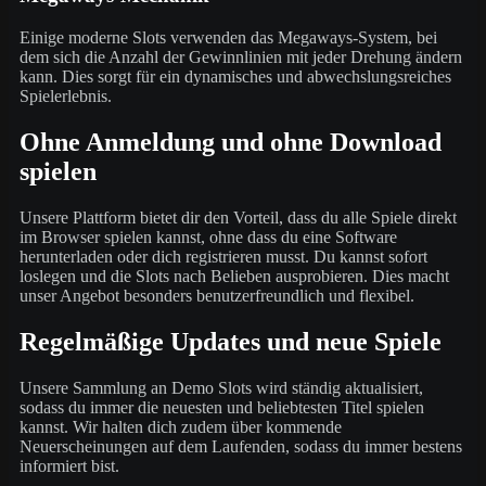
Einige moderne Slots verwenden das Megaways-System, bei
dem sich die Anzahl der Gewinnlinien mit jeder Drehung ändern
kann. Dies sorgt für ein dynamisches und abwechslungsreiches
Spielerlebnis.
Ohne Anmeldung und ohne Download
spielen
Unsere Plattform bietet dir den Vorteil, dass du alle Spiele direkt
im Browser spielen kannst, ohne dass du eine Software
herunterladen oder dich registrieren musst. Du kannst sofort
loslegen und die Slots nach Belieben ausprobieren. Dies macht
unser Angebot besonders benutzerfreundlich und flexibel.
Regelmäßige Updates und neue Spiele
Unsere Sammlung an Demo Slots wird ständig aktualisiert,
sodass du immer die neuesten und beliebtesten Titel spielen
kannst. Wir halten dich zudem über kommende
Neuerscheinungen auf dem Laufenden, sodass du immer bestens
informiert bist.