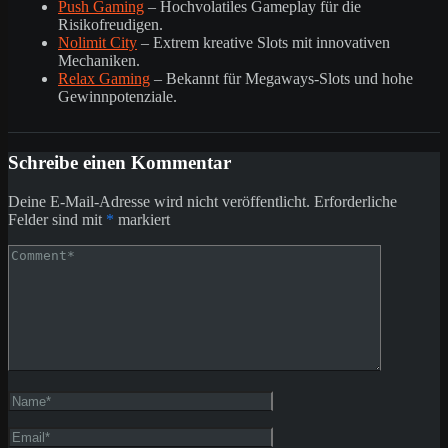
Push Gaming
– Hochvolatiles Gameplay für die
Risikofreudigen.
Nolimit City
– Extrem kreative Slots mit innovativen
Mechaniken.
Relax Gaming
– Bekannt für Megaways-Slots und hohe
Gewinnpotenziale.
Schreibe einen Kommentar
Deine E-Mail-Adresse wird nicht veröffentlicht.
Erforderliche
Felder sind mit
*
markiert