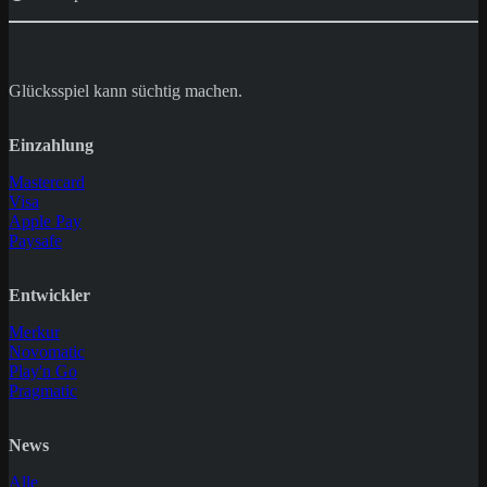
Glücksspiel kann süchtig machen.
Einzahlung
Mastercard
Visa
Apple Pay
Paysafe
Entwickler
Merkur
Novomatic
Play'n Go
Pragmatic
News
Alle