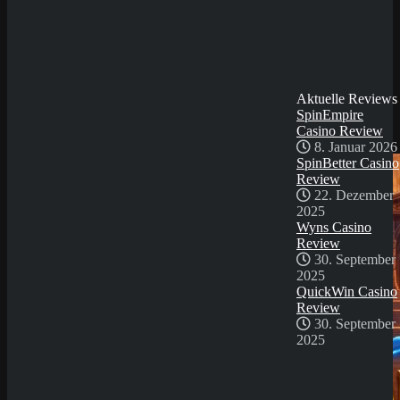
30. September
2025
QuickWin Casino
Review
30. September
2025
Aktuelle Reviews
SpinEmpire
Casino Review
Demo Spiel
8. Januar 2026
SpinBetter Casino
Review
22. Dezember
2025
Wyns Casino
Review
30. September
2025
QuickWin Casino
Review
30. September
2025