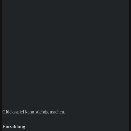
Save my name, email, and website in this
browser for the next time I comment.
Glücksspiel kann süchtig machen.
Einzahlung