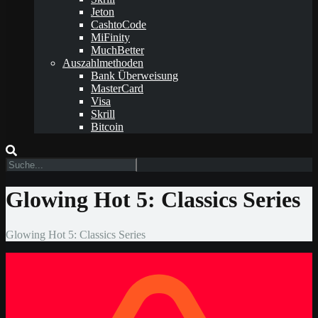
Jeton
CashtoCode
MiFinity
MuchBetter
Auszahlmethoden
Bank Überweisung
MasterCard
Visa
Skrill
Bitcoin
Glowing Hot 5: Classics Series
Glowing Hot 5: Classics Series