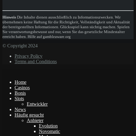
Hinweis
Die Inhalte dienen ausschließlich zu Informationszwecken. Wir
übernehmen keine Haftung für die Richtigkeit, Vollständigkeit und Aktualität
der bereitgestellten Informationen. Glücksspiel kann süchtig machen. Spielen
Sie verantwortungsbewusst und nur, wenn Sie das gesetzliche Mindestalter
erreicht haben. Hilfe auf gambleaware.org
© Copyright 2024
Privacy Policy
Terms and Conditions
Home
Casinos
Bonis
Slots
Entwickler
News
Häufig gesucht
Anbieter
Evolution
Novomatic