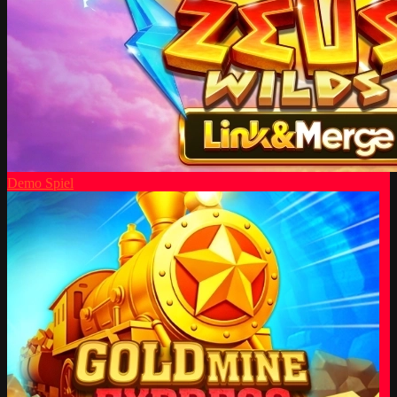
Demo Spiel