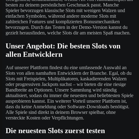
besten zu deinem persönlichen Geschmack passt. Manche
Spieler bevorzugen klassische Slots mit wenigen Walzen und
einfachen Symbolen, während andere moderne Slots mit
zahlreichen Features und komplizierten Bonusmechaniken
bevorzugen. Durch das Testen in der Demo-Version kannst du
gezielt herausfinden, welche Slots dir am meisten Spaß machen.
Unser Angebot: Die besten Slots von
allen Entwicklern
Auf unserer Plattform findest du eine umfassende Auswahl an
Slots von allen namhaften Entwicklern der Branche. Egal, ob du
Slots mit Freispielen, Multiplikatoren, kaskadierenden Walzen
oder progressiven Jackpots suchst – wir bieten dir eine riesige
Bandbreite an Optionen. Unsere Sammlung wird ständig
aktualisiert, sodass du immer die neuesten und beliebtesten Spiele
ausprobieren kannst. Ein weiterer Vorteil unserer Plattform ist,
dass du keine Anmeldung oder Software-Downloads benötigst.
Alle Spiele sind direkt in deinem Browser spielbar, ohne
versteckte Kosten oder Verpflichtungen.
Die neuesten Slots zuerst testen