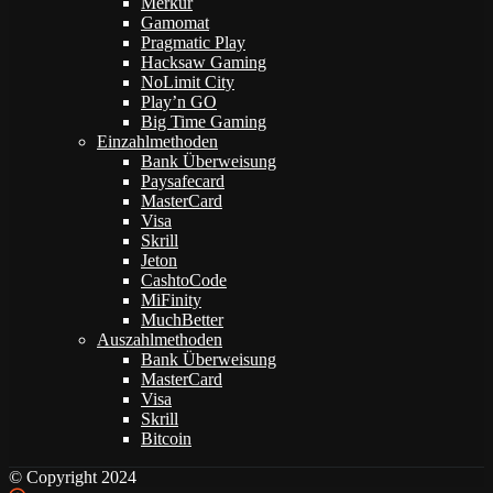
Merkur
Gamomat
Pragmatic Play
Hacksaw Gaming
NoLimit City
Play’n GO
Big Time Gaming
Einzahlmethoden
Bank Überweisung
Paysafecard
MasterCard
Visa
Skrill
Jeton
CashtoCode
MiFinity
MuchBetter
Auszahlmethoden
Bank Überweisung
MasterCard
Visa
Skrill
Bitcoin
© Copyright 2024