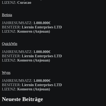
LIZENZ:
Curacao
Betista
JAHRESUMSATZ:
1.000.000€
BESITZER:
Liernin Enterprises LTD
LIZENZ:
Komoren (Anjouan)
QuickWin
JAHRESUMSATZ:
1.000.000€
BESITZER:
Liernin Enterprises LTD
LIZENZ:
Komoren (Anjouan)
Wyns
JAHRESUMSATZ:
1.000.000€
BESITZER:
Liernin Enterprises LTD
LIZENZ:
Komoren (Anjouan)
Neueste Beiträge