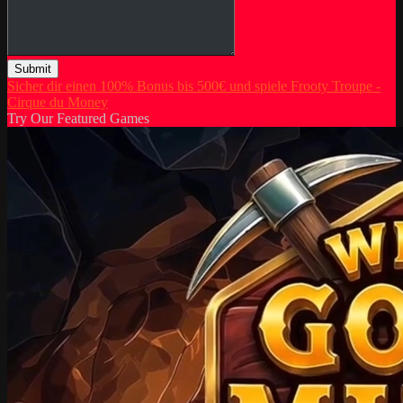
Submit
Sicher dir einen 100% Bonus bis 500€ und spiele Frooty Troupe -
Cirque du Money
Try Our Featured Games