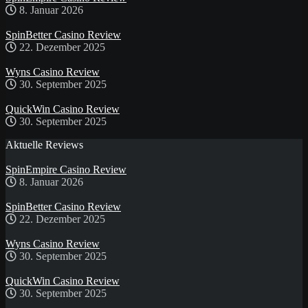
8. Januar 2026
SpinBetter Casino Review
22. Dezember 2025
Wyns Casino Review
30. September 2025
QuickWin Casino Review
30. September 2025
Aktuelle Reviews
SpinEmpire Casino Review
8. Januar 2026
SpinBetter Casino Review
22. Dezember 2025
Wyns Casino Review
30. September 2025
QuickWin Casino Review
30. September 2025