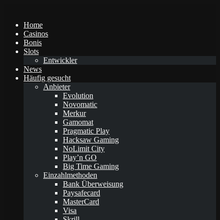
Home
Casinos
Bonis
Slots
Entwickler
News
Häufig gesucht
Anbieter
Evolution
Novomatic
Merkur
Gamomat
Pragmatic Play
Hacksaw Gaming
NoLimit City
Play’n GO
Big Time Gaming
Einzahlmethoden
Bank Überweisung
Paysafecard
MasterCard
Visa
Skrill