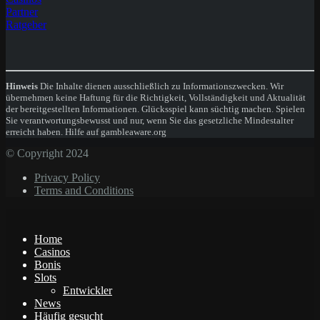
Partner
Ratgeber
Hinweis
Die Inhalte dienen ausschließlich zu Informationszwecken. Wir
übernehmen keine Haftung für die Richtigkeit, Vollständigkeit und Aktualität
der bereitgestellten Informationen. Glücksspiel kann süchtig machen. Spielen
Sie verantwortungsbewusst und nur, wenn Sie das gesetzliche Mindestalter
erreicht haben. Hilfe auf gambleaware.org
© Copyright 2024
Privacy Policy
Terms and Conditions
Home
Casinos
Bonis
Slots
Entwickler
News
Häufig gesucht