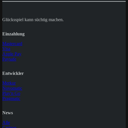
Glücksspiel kann süchtig machen.
Einzahlung
Mastercard
Visa
Apple Pay
Paysafe
Entwickler
Merkur
Novomatic
Play'n Go
Pragmatic
News
Alle
Casinos