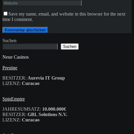
Save my name, email, and website in this browser for the next
time I comment.
Suchen
Suchen
Neue Casinos
Prestige
BESITZER:
Aurevia IT Group
LIZENZ:
Curacao
SpinEmpire
JAHRESUMSATZ:
10.000.000€
BESITZER:
GBL Solutions N.V.
LIZENZ:
Curacao