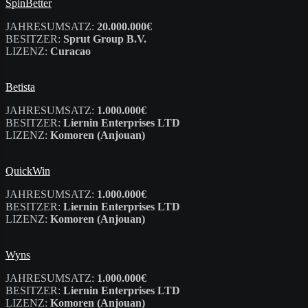
SpinBetter
JAHRESUMSATZ:
20.000.000€
BESITZER:
Sprut Group B.V.
LIZENZ:
Curacao
Betista
JAHRESUMSATZ:
1.000.000€
BESITZER:
Liernin Enterprises LTD
LIZENZ:
Komoren (Anjouan)
QuickWin
JAHRESUMSATZ:
1.000.000€
BESITZER:
Liernin Enterprises LTD
LIZENZ:
Komoren (Anjouan)
Wyns
JAHRESUMSATZ:
1.000.000€
BESITZER:
Liernin Enterprises LTD
LIZENZ:
Komoren (Anjouan)