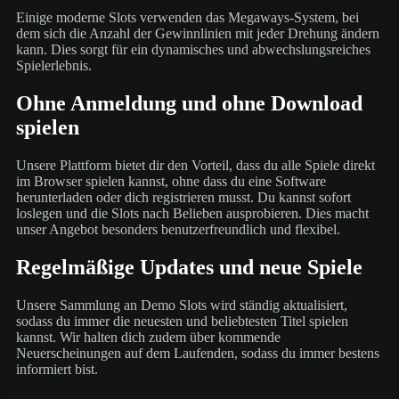
Einige moderne Slots verwenden das Megaways-System, bei
dem sich die Anzahl der Gewinnlinien mit jeder Drehung ändern
kann. Dies sorgt für ein dynamisches und abwechslungsreiches
Spielerlebnis.
Ohne Anmeldung und ohne Download
spielen
Unsere Plattform bietet dir den Vorteil, dass du alle Spiele direkt
im Browser spielen kannst, ohne dass du eine Software
herunterladen oder dich registrieren musst. Du kannst sofort
loslegen und die Slots nach Belieben ausprobieren. Dies macht
unser Angebot besonders benutzerfreundlich und flexibel.
Regelmäßige Updates und neue Spiele
Unsere Sammlung an Demo Slots wird ständig aktualisiert,
sodass du immer die neuesten und beliebtesten Titel spielen
kannst. Wir halten dich zudem über kommende
Neuerscheinungen auf dem Laufenden, sodass du immer bestens
informiert bist.