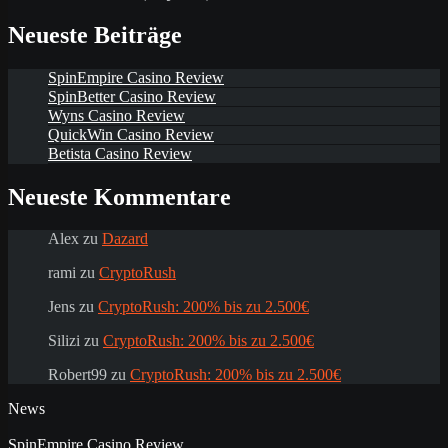
Neueste Beiträge
SpinEmpire Casino Review
SpinBetter Casino Review
Wyns Casino Review
QuickWin Casino Review
Betista Casino Review
Neueste Kommentare
Alex
zu
Dazard
rami
zu
CryptoRush
Jens
zu
CryptoRush: 200% bis zu 2.500€
Silizi
zu
CryptoRush: 200% bis zu 2.500€
Robert99
zu
CryptoRush: 200% bis zu 2.500€
News
SpinEmpire Casino Review