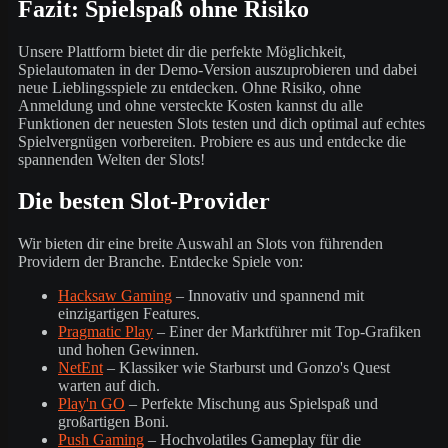
Fazit: Spielspaß ohne Risiko
Unsere Plattform bietet dir die perfekte Möglichkeit,
Spielautomaten in der Demo-Version auszuprobieren und dabei
neue Lieblingsspiele zu entdecken. Ohne Risiko, ohne
Anmeldung und ohne versteckte Kosten kannst du alle
Funktionen der neuesten Slots testen und dich optimal auf echtes
Spielvergnügen vorbereiten. Probiere es aus und entdecke die
spannenden Welten der Slots!
Die besten Slot-Provider
Wir bieten dir eine breite Auswahl an Slots von führenden
Providern der Branche. Entdecke Spiele von:
Hacksaw Gaming
– Innovativ und spannend mit
einzigartigen Features.
Pragmatic Play
– Einer der Marktführer mit Top-Grafiken
und hohen Gewinnen.
NetEnt
– Klassiker wie Starburst und Gonzo's Quest
warten auf dich.
Play'n GO
– Perfekte Mischung aus Spielspaß und
großartigen Boni.
Push Gaming
– Hochvolatiles Gameplay für die