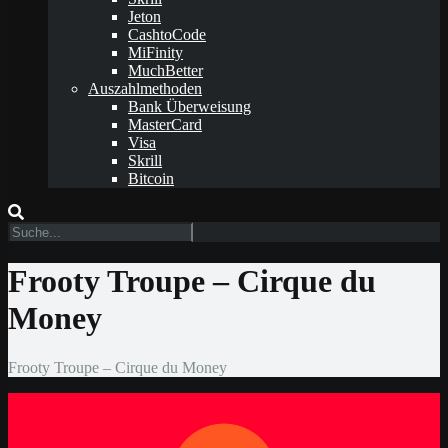
Jeton
CashtoCode
MiFinity
MuchBetter
Auszahlmethoden
Bank Überweisung
MasterCard
Visa
Skrill
Bitcoin
Frooty Troupe – Cirque du
Money
Frooty Troupe – Cirque du Money