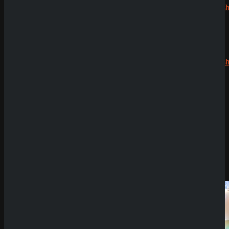
CryptoRush
200% bis
zu 2.500€
Robert99
zu
Echtgeldmodus
CryptoRush
Demoversion
200% bis
zu 2.500€
Having issues with
Epic Dice 100 Booster
?
News
SpinEmpire Casino
Review
8. Januar 2026
Submit
SpinBetter Casino
Sicher dir einen 100% Bonus bis 500€ und spiele
Review
Epic Dice 100 Booster
22. Dezember
Try Our Featured Games
2025
Wyns Casino Revie
30. September
2025
QuickWin Casino
Review