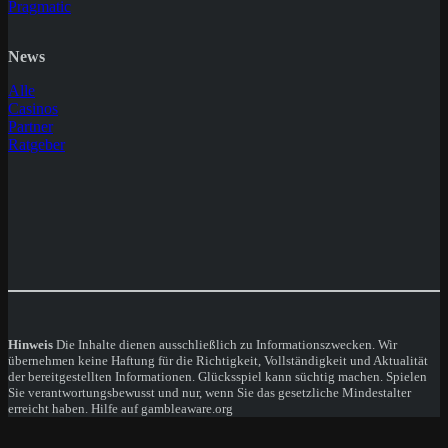
Pragmatic
News
Alle
Casinos
Partner
Ratgeber
Hinweis
Die Inhalte dienen ausschließlich zu Informationszwecken. Wir
übernehmen keine Haftung für die Richtigkeit, Vollständigkeit und Aktualität
der bereitgestellten Informationen. Glücksspiel kann süchtig machen. Spielen
Sie verantwortungsbewusst und nur, wenn Sie das gesetzliche Mindestalter
erreicht haben. Hilfe auf gambleaware.org