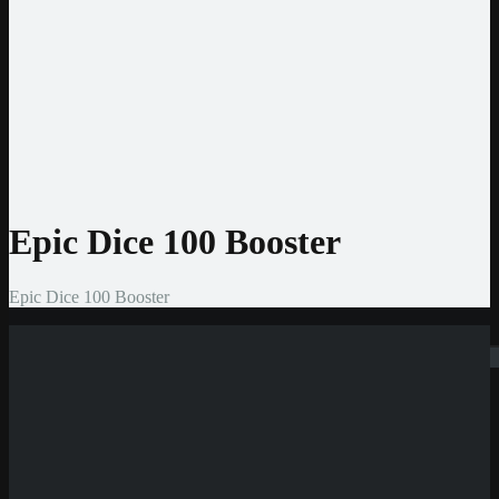
Jeton
CashtoCode
MiFinity
MuchBetter
Auszahlmethoden
Bank Überweisung
MasterCard
Visa
Skrill
Bitcoin
Epic Dice 100 Booster
Epic Dice 100 Booster
Suchen
Neue Casinos