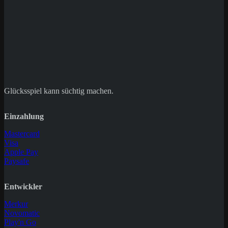
browser for the next time I comment.
Glücksspiel kann süchtig machen.
Einzahlung
Mastercard
Visa
Apple Pay
Paysafe
Entwickler
Merkur
Novomatic
Play'n Go