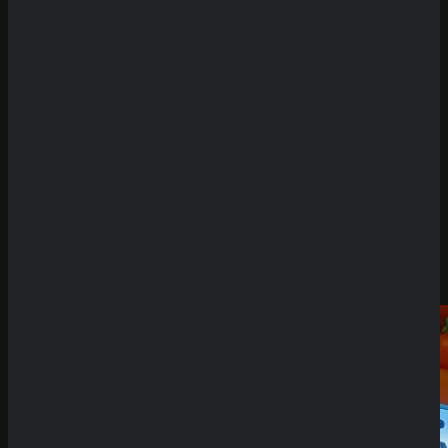
Demo Spiel