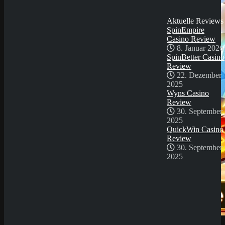
30. September
2025
Aktuelle Reviews
SpinEmpire
Casino Review
8. Januar 2026
SpinBetter Casino
Review
22. Dezember
2025
Wyns Casino
Review
30. September
2025
QuickWin Casino
Review
30. September
2025
Demo Spiel