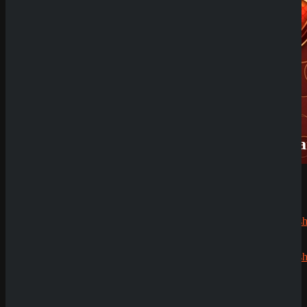
Review
QuickWin
Casino
Review
Betista
Casino
Review
Neueste
Kommenta
Alex
zu
Dazard
rami
zu
CryptoRus
Jens
zu
CryptoRush
200% bis
zu 2.500€
Silizi
zu