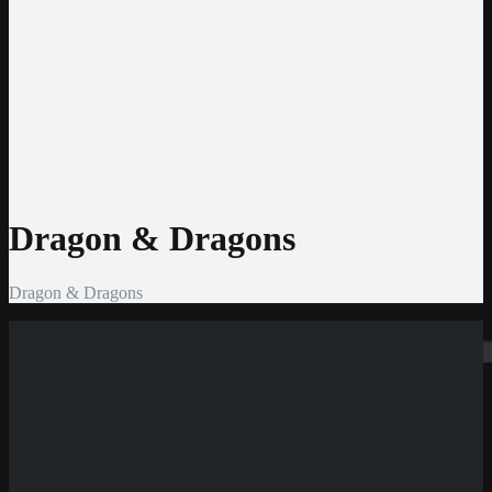
Jeton
CashtoCode
MiFinity
MuchBetter
Auszahlmethoden
Bank Überweisung
MasterCard
Visa
Skrill
Bitcoin
Dragon & Dragons
Dragon & Dragons
Suchen
Neue Casinos