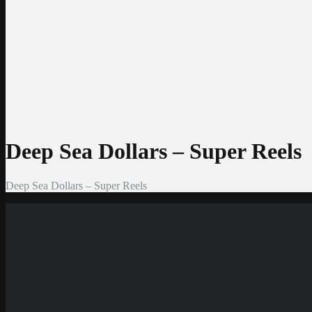
Aus
Deep Sea Dollars – Super Reels
Deep Sea Dollars – Super Reels