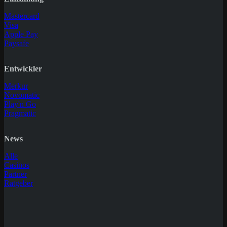
Mastercard
Visa
Apple Pay
Paysafe
Entwickler
Merkur
Novomatic
Play'n Go
Pragmatic
News
Alle
Casinos
Partner
Ratgeber