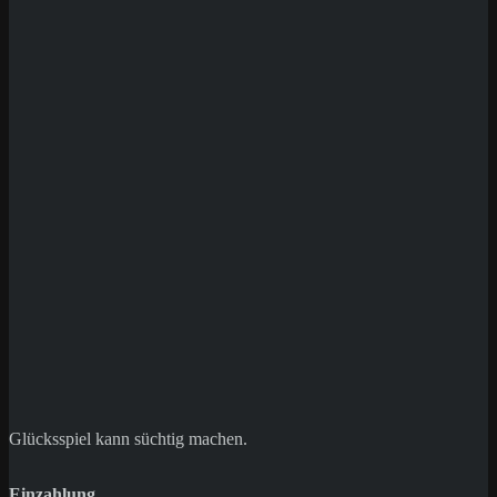
Save my name, email, and website in this
browser for the next time I comment.
Glücksspiel kann süchtig machen.
Einzahlung