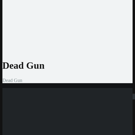
Jeton
CashtoCode
MiFinity
MuchBetter
Auszahlmethoden
Bank Überweisung
MasterCard
Visa
Skrill
Bitcoin
Dead Gun
Dead Gun
Suchen
Neue Casinos