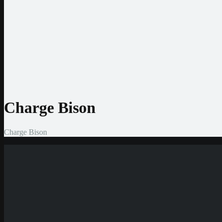
Aus
Charge Bison
Charge Bison