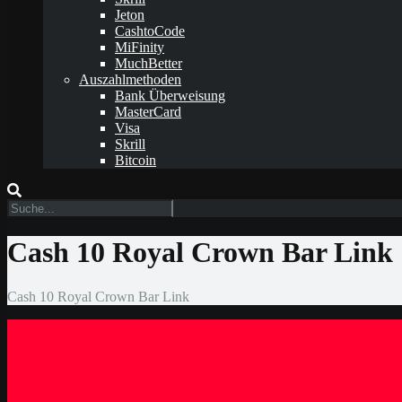
Jeton
CashtoCode
MiFinity
MuchBetter
Auszahlmethoden
Bank Überweisung
MasterCard
Visa
Skrill
Bitcoin
Cash 10 Royal Crown Bar Link
Cash 10 Royal Crown Bar Link