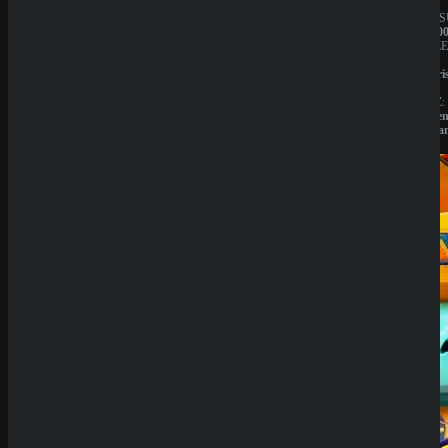
JAHRESUMSATZ:
JAHRES
1.000.000€
1.000.00
BESITZER:
BESITZE
Liernin
Liernin
Enterprises
Enterpri
LTD
LTD
LIZENZ:
LIZENZ:
Komoren
Komore
(Anjouan)
(Anjoua
Neueste
Beiträge
SpinEmpir
e Casino
Review
SpinBetter
Casino
Review
Wyns
Casino