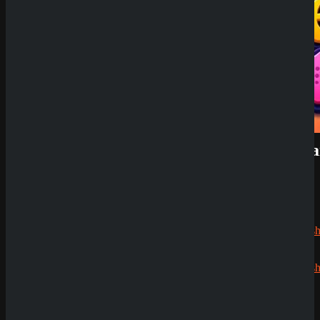
Review
QuickWin
Casino
Review
Betista
Casino
Review
Neueste
Kommenta
Alex
zu
Dazard
rami
zu
CryptoRus
Jens
zu
CryptoRush
200% bis
zu 2.500€
Silizi
zu