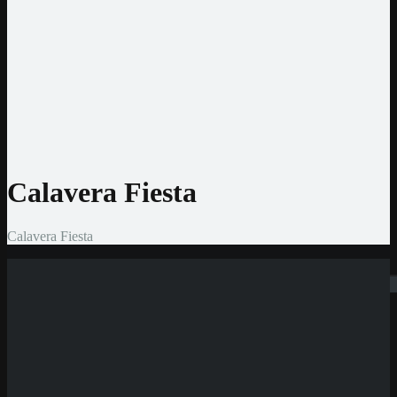
Jeton
CashtoCode
MiFinity
MuchBetter
Auszahlmethoden
Bank Überweisung
MasterCard
Visa
Skrill
Bitcoin
Calavera Fiesta
Calavera Fiesta
Suchen
Neue Casinos