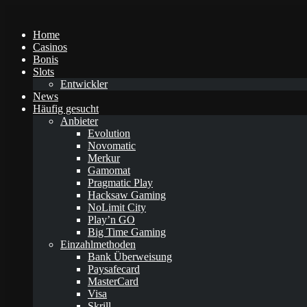
Home
Casinos
Bonis
Slots
Entwickler
News
Häufig gesucht
Anbieter
Evolution
Novomatic
Merkur
Gamomat
Pragmatic Play
Hacksaw Gaming
NoLimit City
Play’n GO
Big Time Gaming
Einzahlmethoden
Bank Überweisung
Paysafecard
MasterCard
Visa
Skrill