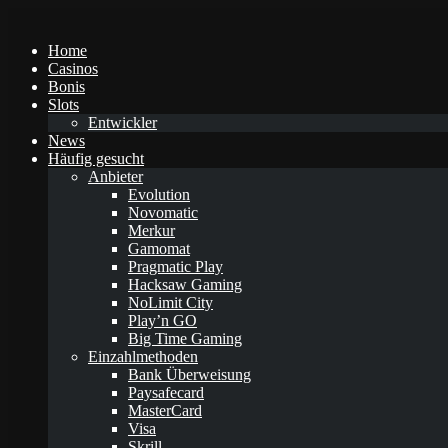
Home
Casinos
Bonis
Slots
Entwickler
News
Häufig gesucht
Anbieter
Evolution
Novomatic
Merkur
Gamomat
Pragmatic Play
Hacksaw Gaming
NoLimit City
Play’n GO
Big Time Gaming
Einzahlmethoden
Bank Überweisung
Paysafecard
MasterCard
Visa
Skrill