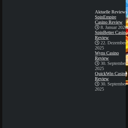
30. September
2025
Aktuelle Reviews
SpinEmpire
Casino Review
8. Januar 2026
SpinBetter Casino
Review
22. Dezember
2025
Wyns Casino
Review
30. September
2025
QuickWin Casino
Review
30. September
Demo Spiel
2025