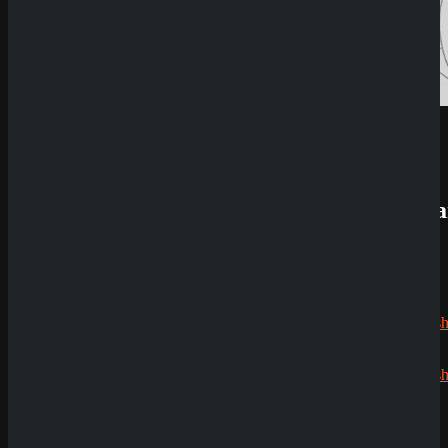
Review
QuickWin
Casino
Review
Betista
Casino
Review
Neueste
Kommenta
Alex
zu
Dazard
rami
zu
CryptoRus
Jens
zu
CryptoRush
200% bis
zu 2.500€
Silizi
zu