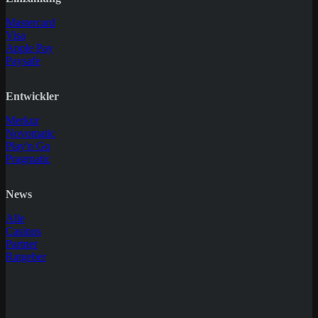
Mastercard
Visa
Apple Pay
Paysafe
Entwickler
Merkur
Novomatic
Play'n Go
Pragmatic
News
Alle
Casinos
Partner
Ratgeber