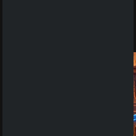
Demo Spiel