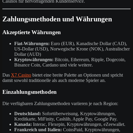
Casinos für hervorragenden Kundenservice.
Zahlungsmethoden und Währungen
Akzeptierte Währungen
Fiat-Währungen:
Euro (EUR), Kanadische Dollar (CAD),
US-Dollar (USD), Norwegische Krone (NOK), Australischer
Dollar (AUD)
Kryptowährungen:
Bitcoin, Ethereum, Ripple, Dogecoin,
Binance Coin, Cardano und viele weitere.
Das
X7 Casino
bietet eine breite Palette an Optionen und spricht
damit sowohl traditionelle als auch moderne Spieler an.
Einzahlungsmethoden
Die verfügbaren Zahlungsmethoden variieren je nach Region:
Deutschland:
Sofortüberweisung, Kryptowährungen,
Kreditkarte, MiFinity, Cashlib, Apple Pay, Google Pay.
Kanada:
Interac, Flexepin, Kryptowährungen, eZeewallet.
Frankreich und Italien:
CoinsPaid, Kryptowährungen,