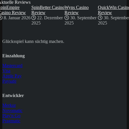
Aktuelle Reviews
SpinEmpire
SpinBetter Casino
Wyns Casino
QuickWin Casin
Casino Review
Review
Review
Review
8. Januar 2026
22. Dezember
30. September
30. Septembe
2025
2025
2025
Glücksspiel kann süchtig machen.
Einzahlung
Mastercard
Visa
Apple Pay
Paysafe
Entwickler
Merkur
Novomatic
Play'n Go
Pragmatic