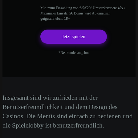
Minimum Einzahlung von €/$/£20! Umsatzkriterien:
40x
/
Maximaler Einsatz:
5€
Bonus wird Automatisch
gutgeschrieben.
18+
Jetzt spielen
*Neukundenangebot
Insgesamt sind wir zufrieden mit der
Benutzerfreundlichkeit und dem Design des
Casinos. Die Menüs sind einfach zu bedienen und
die Spielelobby ist benutzerfreundlich.