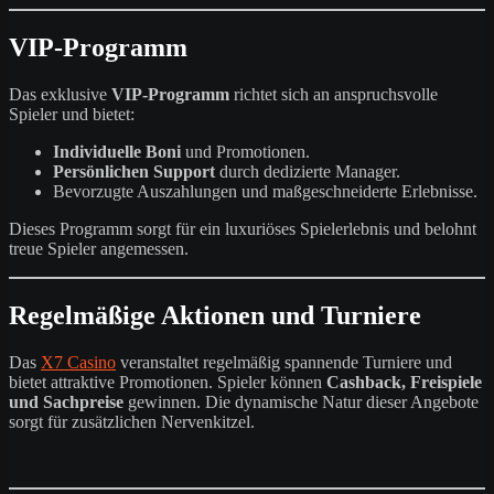
VIP-Programm
Das exklusive
VIP-Programm
richtet sich an anspruchsvolle
Spieler und bietet:
Individuelle Boni
und Promotionen.
Persönlichen Support
durch dedizierte Manager.
Bevorzugte Auszahlungen und maßgeschneiderte Erlebnisse.
Dieses Programm sorgt für ein luxuriöses Spielerlebnis und belohnt
treue Spieler angemessen.
Regelmäßige Aktionen und Turniere
Das
X7 Casino
veranstaltet regelmäßig spannende Turniere und
bietet attraktive Promotionen. Spieler können
Cashback, Freispiele
und Sachpreise
gewinnen. Die dynamische Natur dieser Angebote
sorgt für zusätzlichen Nervenkitzel.