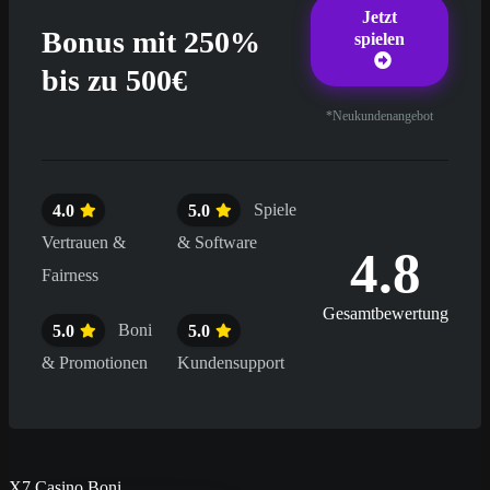
Jetzt
Bonus mit 250%
spielen
bis zu 500€
*Neukundenangebot
Spiele
4.0
5.0
Vertrauen &
& Software
4.8
Fairness
Gesamtbewertung
Boni
5.0
5.0
& Promotionen
Kundensupport
X7 Casino Boni