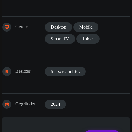
Geräte
Desktop
Mobile
Smart TV
Tablet
Besitzer
Starscream Ltd.
Gegründet
2024