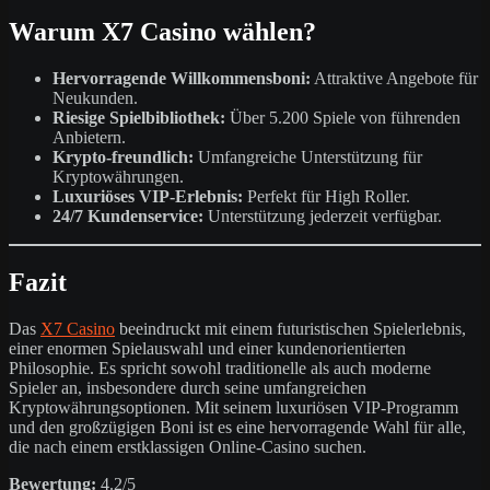
Warum X7 Casino wählen?
Hervorragende Willkommensboni:
Attraktive Angebote für
Neukunden.
Riesige Spielbibliothek:
Über 5.200 Spiele von führenden
Anbietern.
Krypto-freundlich:
Umfangreiche Unterstützung für
Kryptowährungen.
Luxuriöses VIP-Erlebnis:
Perfekt für High Roller.
24/7 Kundenservice:
Unterstützung jederzeit verfügbar.
Fazit
Das
X7 Casino
beeindruckt mit einem futuristischen Spielerlebnis,
einer enormen Spielauswahl und einer kundenorientierten
Philosophie. Es spricht sowohl traditionelle als auch moderne
Spieler an, insbesondere durch seine umfangreichen
Kryptowährungsoptionen. Mit seinem luxuriösen VIP-Programm
und den großzügigen Boni ist es eine hervorragende Wahl für alle,
die nach einem erstklassigen Online-Casino suchen.
Bewertung:
4.2/5