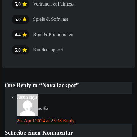
Vertrauen & Fairness
5.0
Spiele & Software
5.0
Boni & Promotionen
4.4
Kundensupport
5.0
One Reply to “NovaJackpot”
Justin says:
Super Bonus 👍
26. April 2024 at 23:38
Reply
Schreibe einen Kommentar