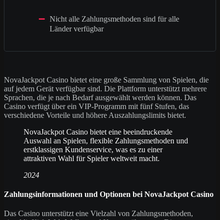
Nicht alle Zahlungsmethoden sind für alle
Länder verfügbar
NovaJackpot Casino bietet eine große Sammlung von Spielen, die
auf jedem Gerät verfügbar sind. Die Plattform unterstützt mehrere
Sprachen, die je nach Bedarf ausgewählt werden können. Das
Casino verfügt über ein VIP-Programm mit fünf Stufen, das
verschiedene Vorteile und höhere Auszahlungslimits bietet.
NovaJackpot Casino bietet eine beeindruckende
Auswahl an Spielen, flexible Zahlungsmethoden und
erstklassigen Kundenservice, was es zu einer
attraktiven Wahl für Spieler weltweit macht.
2024
Zahlungsinformationen und Optionen bei NovaJackpot Casino
Das Casino unterstützt eine Vielzahl von Zahlungsmethoden,