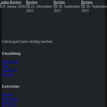
Casino Review
Review
Review
Review
8. Januar 2026
22. Dezember
30. September
30. Septembe
2025
2025
2025
Glücksspiel kann süchtig machen.
Einzahlung
Mastercard
Visa
Apple Pay
Paysafe
Entwickler
Merkur
Novomatic
Play'n Go