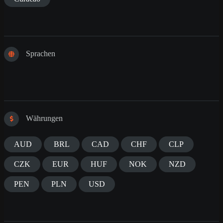
Sprachen
Währungen
AUD
BRL
CAD
CHF
CLP
CZK
EUR
HUF
NOK
NZD
PEN
PLN
USD