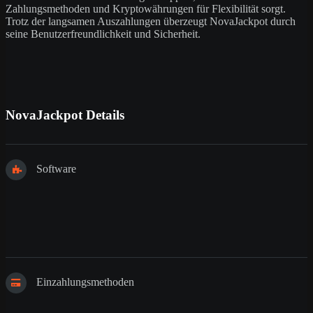
Zahlungsmethoden und Kryptowährungen für Flexibilität sorgt.
Trotz der langsamen Auszahlungen überzeugt NovaJackpot durch
seine Benutzerfreundlichkeit und Sicherheit.
NovaJackpot Details
Software
Einzahlungsmethoden