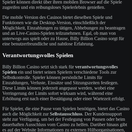
Spieler können direkt über ihren mobilen Browser auf die Spiele
zugreifen und ein reibungsloses Spielerlebnis genießen.
Die mobile Version des Casinos bietet dieselben Spiele und
Funktionen wie die Desktop-Version, einschließlich der
Möglichkeit, Einzahlungen zu tätigen, Abhebungen zu beantragen
und an Live-Casino-Spielen teilzunehmen. Egal, ob man von
unterwegs aus spielt oder zu Hause, Billy Billion Casino sorgt für
eine benutzerfreundliche und nahtlose Erfahrung.
Verantwortungsvolles Spielen
Billy Billion Casino setzt sich stark für
verantwortungsvolles
Spielen
ein und bietet seinen Spielern verschiedene Tools zur
Selbstkontrolle. Spieler können persönliche Limits für
Einzahlungen, Verluste, Einsätze und Sitzungszeiten festlegen.
Diese Limits können jederzeit angepasst werden, wobei eine
Verringerung der Limits sofort wirksam wird, während eine
Erhöhung erst nach einer Bestätigung oder einer Wartezeit erfolgt.
Für Spieler, die eine Pause vom Spielen benötigen, bietet das Casino
auch die Möglichkeit zur
Selbstausschluss
. Der Kundensupport
steht zur Verfügung, um bei der Festlegung von Pausen oder beim
dauerhaften Ausschluss vom Casino zu helfen. Darüber hinaus gibt
es auf der Website Informationen zu externen Hilfsorganisationen,