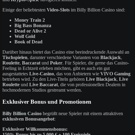
Einige der beliebtesten
Video-Slots
im Billy Billion Casino sind:
Money Train 2
Big Bass Bonanza
Dead or Alive 2
Wolf Gold
Book of Dead
Darüber hinaus bietet das Casino eine beeindruckende Auswahl an
Tischspielen
, darunter verschiedene Varianten von
Blackjack
,
Roulette
,
Baccarat
und
Poker
. Für Spieler, die gerne das Casino-
Feeling in Echtzeit erleben möchten, gibt es auch ein gut
ausgestattetes
Live-Casino
, das von Anbietern wie
VIVO Gaming
betrieben wird. Zu den Live-Titeln gehören
Live Blackjack
,
Live
Roulette
und
Live Baccarat
, die von professionellen Dealern in
hochmodernen Studios gestreamt werden.
Exklusiver Bonus und Promotionen
Billy Billion Casino
begrüßt neue Spieler mit einem attraktiven
exklusiven Bonusangebot
:
Exklusiver Willkommensbonus:
150% Bonus bis zu 5.000 € + 100 Freispiele