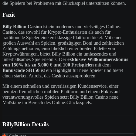
die Spielern bei Problemen mit Glücksspiel unterstützen können.
Fazit
Billy Billion Casino
ist ein modernes und vielseitiges Online-
Casino, das sowohl für Krypto-Enthusiasten als auch für
traditionelle Spieler eine erstklassige Plattform bietet. Mit einer
großen Auswahl an Spielen, großzügigen Boni und zahlreichen
Zahlungsmethoden, einschließlich einer breiten Palette von
Kryptowährungen, bietet Billy Billion ein umfassendes und
unterhaltsames Spielerlebnis. Der
exklusive Willkommensbonus
von 150% bis zu 5.000 € und 100 Freispielen
mit dem
Bonuscode SB150
ist ein Highlight für neue Spieler und bietet
einen starken Anreiz, das Casino auszuprobieren.
Mit einem schnellen und zuverlässigen Kundenservice, einer
benutzerfreundlichen mobilen Plattform und einem Fokus auf
verantwortungsvolles Spielen setzt Billy Billion Casino neue
Maßstäbe im Bereich des Online-Glücksspiels.
BillyBillion Details