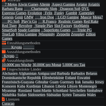
Software
7 Mojos
Aiwin Games
Altente
Aspect Gaming
Aviator
Aviatrix
Barbara Bang
Charismatic Slots
Dragoon Soft
DVL
Espresso Games
Evolution
Felix
Funky
Gambit
Gameplay
Genesis
Genii
GMW
Iron Dog
LGD Gaming
Mascot
Mega7
PG Soft
Play’n Go
R.Franco
Realistic Games
Red Rake
Red Tiger
Revolver
Simple Play
Slot Factory
SlotMatrix
SmartSoft
Spade Gaming
Superlotto Games
Triple PG
TrueLab
Vibra Gaming
Winspinity
Zeppelin
Zeusplay
Zillion
Games
Einzahlungsmethoden
Krypto
Auszahlungsmethoden
Krypto
Auszahlungslimits
10.000€ pro Woche
30.000€ pro Monat
5.000€ pro Tag
Eingeschränkte Länder
Abchasien
Afghanistan
Antigua und Barbuda
Barbados
Belarus
Dominikanische Republik
Elfenbeinküste
Estland
Eswatini
Französisch-Guayana
Gibraltar
Guam
Guernsey
Irak
Jamaika
Jersey
Komoren
Kuba
Kurdistan
Libanon
Liberia
Libyen
Montenegro
Myanmar
Russland
Saint-Martin
Schottland
Seychellen
Simbabwe
Südafrika
Sudan
Südossetien
Südsudan
Syrien
Tansania
Wales
Lizenzen
Curacao