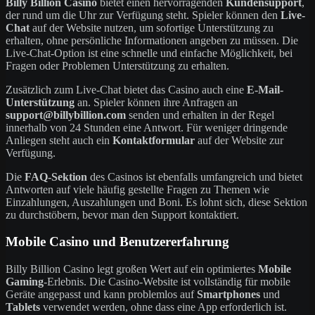
Billy Billion Casino
bietet einen hervorragenden
Kundensupport
,
der rund um die Uhr zur Verfügung steht. Spieler können den
Live-
Chat
auf der Website nutzen, um sofortige Unterstützung zu
erhalten, ohne persönliche Informationen angeben zu müssen. Die
Live-Chat-Option ist eine schnelle und einfache Möglichkeit, bei
Fragen oder Problemen Unterstützung zu erhalten.
Zusätzlich zum Live-Chat bietet das Casino auch eine
E-Mail-
Unterstützung
an. Spieler können ihre Anfragen an
support@billybillion.com
senden und erhalten in der Regel
innerhalb von 24 Stunden eine Antwort. Für weniger dringende
Anliegen steht auch ein
Kontaktformular
auf der Website zur
Verfügung.
Die
FAQ-Sektion
des Casinos ist ebenfalls umfangreich und bietet
Antworten auf viele häufig gestellte Fragen zu Themen wie
Einzahlungen, Auszahlungen und Boni. Es lohnt sich, diese Sektion
zu durchstöbern, bevor man den Support kontaktiert.
Mobile Casino und Benutzererfahrung
Billy Billion Casino legt großen Wert auf ein optimiertes
Mobile
Gaming
-Erlebnis. Die Casino-Website ist vollständig für mobile
Geräte angepasst und kann problemlos auf
Smartphones
und
Tablets
verwendet werden, ohne dass eine App erforderlich ist.