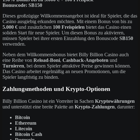
Bonuscode: SB150
Dieses großzügige Willkommensangebot ist ideal für Spieler, die das
Casino ausgiebig erkunden möchten. Mit einem Bonus von bis zu
5.000 €
und zusätzlichen
100 Freispielen
bietet das Casino einen
soliden Start für neue Spieler. Um diesen Bonus zu aktivieren,
müssen Spieler bei ihrer ersten Einzahlung den Bonuscode
SB150
verwenden.
Neben dem Willkommensbonus bietet Billy Billion Casino auch
eine Reihe von
Reload-Boni
,
Cashback-Angeboten
und
Turnieren
, bei denen Spieler attraktive Preise gewinnen können.
Das Casino arbeitet regelmäßig an neuen Promotionen, um die
Spieler langfristig zu binden.
Zahlungsmethoden und Krypto-Optionen
Billy Billion Casino ist ein Vorreiter in Sachen
Kryptowährungen
und unterstützt eine breite Palette an
Krypto-Zahlungen
, darunter:
Bitcoin
Ethereum
Litecoin
Bitcoin Cash
Dogecoin