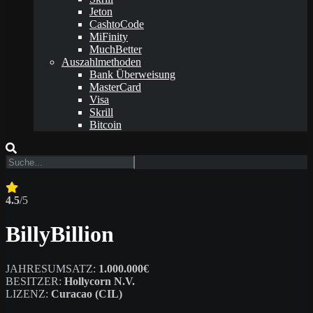
Jeton
CashtoCode
MiFinity
MuchBetter
Auszahlmethoden
Bank Überweisung
MasterCard
Visa
Skrill
Bitcoin
4.5
/5
BillyBillion
JAHRESUMSATZ:
1.000.000€
BESITZER:
Hollycorn N.V.
LIZENZ:
Curacao (CIL)