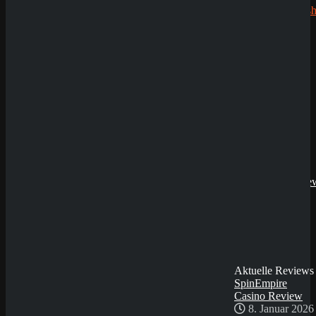
CryptoRush
200% bis
💡 Bewertung des No-Deposit-
zu 2.500€
Angebots
News
Kriterium
Bewertung
SpinEmpire Casino
Review
⭐⭐⭐⭐⭐ (nur
Einfachheit
8. Januar 2026
der
SpinBetter Casino
Registrierung +
Aktivierung
Review
Verifizierung)
22. Dezember
2025
⭐⭐⭐⭐☆ (50 FS
Wyns Casino Revie
Anzahl der
ist
30. September
Freispiele
überdurchschnitt
2025
lich)
QuickWin Casino
Review
Transparenz
30. September
⭐⭐⭐⭐☆
der
2025
Bedingungen
Aktuelle Reviews
SpinEmpire
⭐⭐⭐☆☆ (x50
Casino Review
Umsatzanforde
ist relativ hoch,
8. Januar 2026
rung