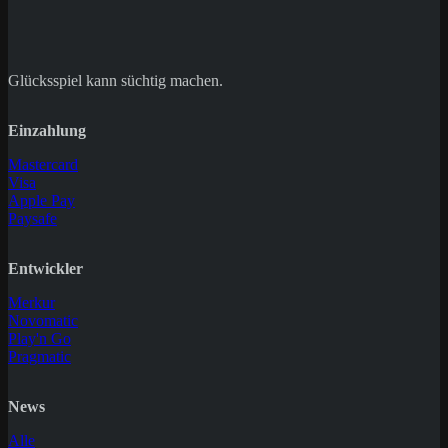
Glücksspiel kann süchtig machen.
Einzahlung
Mastercard
Visa
Apple Pay
Paysafe
Entwickler
Merkur
Novomatic
Play'n Go
Pragmatic
News
Alle