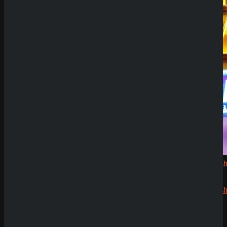
Review
QuickWin
Casino
Review
Betista
Casino
Review
Neueste
Kommenta
Alex
zu
Dazard
rami
zu
CryptoRus
Jens
zu
CryptoRush
200% bis
zu 2.500€
Silizi
zu