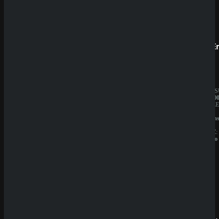
Prestige
SpinE
BESITZER:
JAHRES
Aurevia
10.000.0
IT
BESITZE
Group
GBL
LIZENZ:
Solution
Curacao
N.V.
LIZENZ:
Curacao