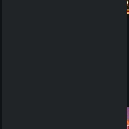
Demo Spiel
Demo Spiel