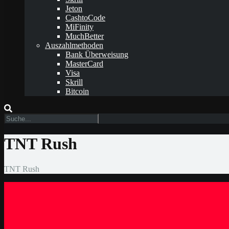
Jeton
CashtoCode
MiFinity
MuchBetter
Auszahlmethoden
Bank Überweisung
MasterCard
Visa
Skrill
Bitcoin
TNT Rush
TNT Rush