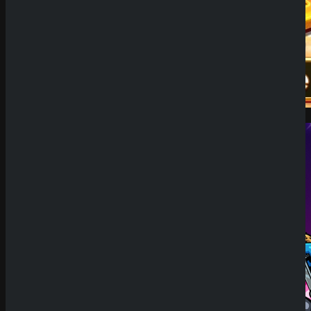
Demo Spiel