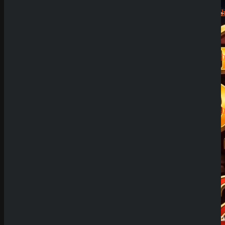
Jens
zu
CryptoRush
200% bis
zu 2.500€
Silizi
zu
CryptoRush
200% bis
zu 2.500€
Robert99
zu
CryptoRush
200% bis
zu 2.500€
News
SpinEmpire Casino
Review
8. Januar 2026
SpinBetter Casino
Review
22. Dezember
2025
Wyns Casino Revie