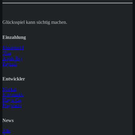
Glücksspiel kann süchtig machen.
Einzahlung
Mastercard
Visa
Apple Pay
Paysafe
Entwickler
Merkur
Novomatic
Play'n Go
Pragmatic
News
Alle