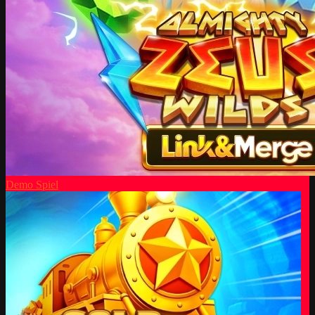
Demo Spiel