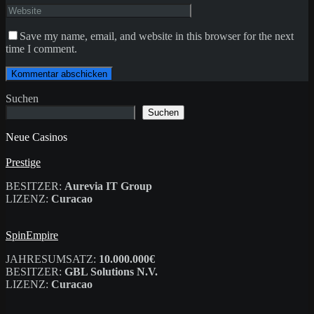
Save my name, email, and website in this browser for the next
time I comment.
Suchen
Suchen
Neue Casinos
Prestige
BESITZER:
Aurevia IT Group
LIZENZ:
Curacao
SpinEmpire
JAHRESUMSATZ:
10.000.000€
BESITZER:
GBL Solutions N.V.
LIZENZ:
Curacao