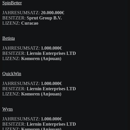
SpinBetter
JAHRESUMSATZ:
20.000.000€
BESITZER:
Sprut Group B.V.
LIZENZ:
Curacao
Betista
JAHRESUMSATZ:
1.000.000€
BESITZER:
Liernin Enterprises LTD
LIZENZ:
Komoren (Anjouan)
QuickWin
JAHRESUMSATZ:
1.000.000€
BESITZER:
Liernin Enterprises LTD
LIZENZ:
Komoren (Anjouan)
Wyns
JAHRESUMSATZ:
1.000.000€
BESITZER:
Liernin Enterprises LTD
LIZENZ:
Komoren (Anjouan)