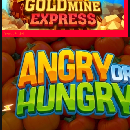
Demo Spiel