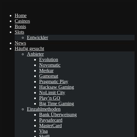
Home
Casinos
Bonis
Slots
Entwickler
News
Häufig gesucht
Anbieter
Evolution
Novomatic
Merkur
Gamomat
Pragmatic Play
Hacksaw Gaming
NoLimit City
Play’n GO
Big Time Gaming
Einzahlmethoden
Bank Überweisung
Paysafecard
MasterCard
Visa
Skrill