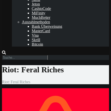
Jeton
CashtoCode
MiFinity
MuchBetter
Auszahlmethoden
Bank Überweisung
MasterCard
Visa
Skrill
Bitcoin
Riot: Feral Riches
Riot: Feral Riches