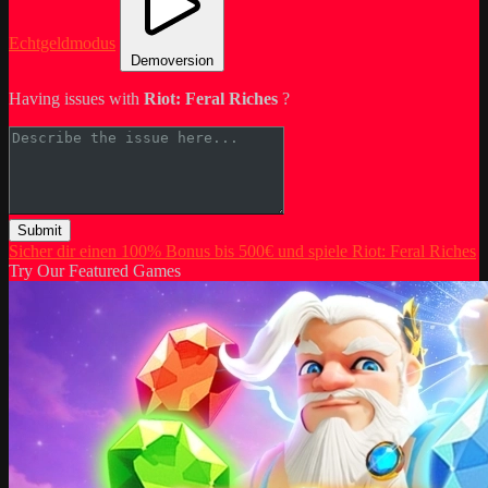
Echtgeldmodus
Demoversion
Having issues with
Riot: Feral Riches
?
Submit
Sicher dir einen 100% Bonus bis 500€ und spiele Riot: Feral Riches
Try Our Featured Games