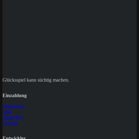
Save my name, email, and website in this
browser for the next time I comment.
Glücksspiel kann süchtig machen.
Einzahlung
Mastercard
Visa
Apple Pay
Paysafe
Entwickler