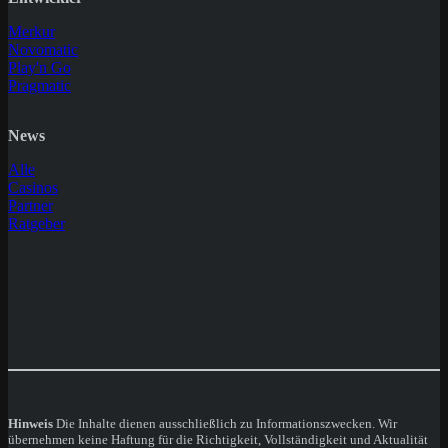
Merkur
Novomatic
Play'n Go
Pragmatic
News
Alle
Casinos
Partner
Ratgeber
Hinweis
Die Inhalte dienen ausschließlich zu Informationszwecken. Wir
übernehmen keine Haftung für die Richtigkeit, Vollständigkeit und Aktualität