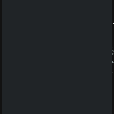
Prestige
SpinE
BESITZER:
JAHRES
Aurevia
10.000.0
IT
BESITZE
Group
GBL
LIZENZ:
Solution
Curacao
N.V.
LIZENZ:
Curacao