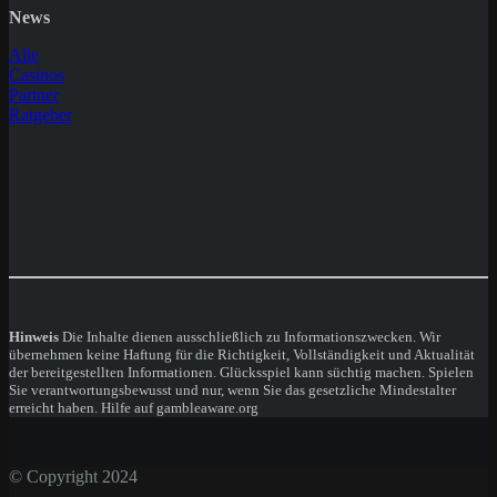
News
Alle
Casinos
Partner
Ratgeber
Hinweis
Die Inhalte dienen ausschließlich zu Informationszwecken. Wir
übernehmen keine Haftung für die Richtigkeit, Vollständigkeit und Aktualität
der bereitgestellten Informationen. Glücksspiel kann süchtig machen. Spielen
Sie verantwortungsbewusst und nur, wenn Sie das gesetzliche Mindestalter
erreicht haben. Hilfe auf gambleaware.org
© Copyright 2024