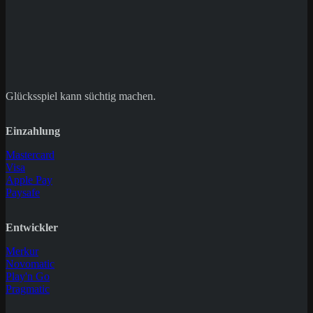
Glücksspiel kann süchtig machen.
Einzahlung
Mastercard
Visa
Apple Pay
Paysafe
Entwickler
Merkur
Novomatic
Play'n Go
Pragmatic