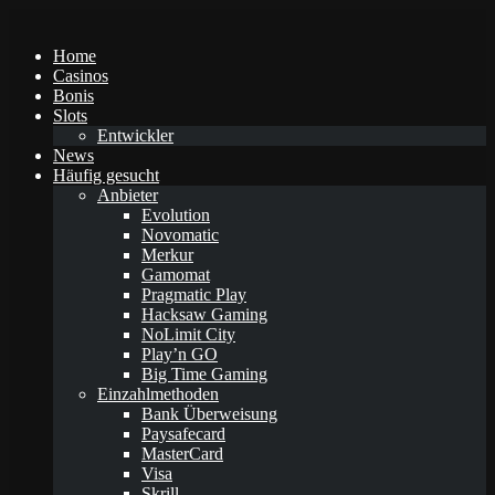
Home
Casinos
Bonis
Slots
Entwickler
News
Häufig gesucht
Anbieter
Evolution
Novomatic
Merkur
Gamomat
Pragmatic Play
Hacksaw Gaming
NoLimit City
Play’n GO
Big Time Gaming
Einzahlmethoden
Bank Überweisung
Paysafecard
MasterCard
Visa
Skrill