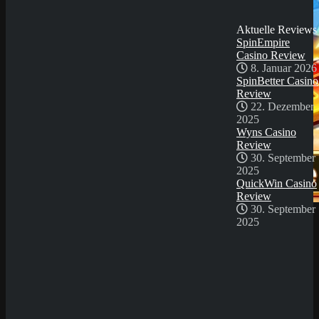
30. September
2025
Aktuelle Reviews
SpinEmpire
Casino Review
8. Januar 2026
SpinBetter Casino
Review
22. Dezember
2025
Wyns Casino
Review
30. September
2025
QuickWin Casino
Review
30. September
Demo Spiel
2025