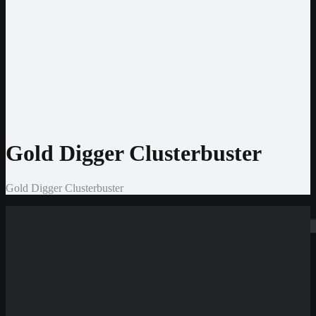
Jeton
CashtoCode
MiFinity
MuchBetter
Auszahlmethoden
Bank Überweisung
MasterCard
Visa
Skrill
Bitcoin
Gold Digger Clusterbuster
Gold Digger Clusterbuster
Suchen
Neue Casinos