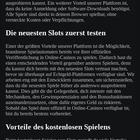
ausprobieren kannst. Ein weiterer Vorteil unserer Plattform ist,
dass du keine Anmeldung oder Software-Downloads benötigst.
Alle Spiele sind direkt in deinem Browser spielbar, ohne
versteckte Kosten oder Verpflichtungen.
Die neuesten Slots zuerst testen
Einer der größten Vorteile unserer Plattform ist die Möglichkeit,
brandneue Spielautomaten bereits vor ihrer offiziellen
Veröffentlichung in Online-Casinos zu spielen. Dadurch hast du
einen entscheidenden Vorteil gegenüber anderen Spielern, denn
du kannst dich bereits mit den neuesten Slots vertraut machen,
bevor sie überhaupt auf Echtgeld-Plattformen verfügbar sind. Wir
arbeiten eng mit den Entwicklern zusammen, um sicherzustellen,
dass du die neuesten Spiele früher als anderswo ausprobieren
kannst. Dies gibt dir die Gelegenheit, dich intensiv mit den
Mechaniken, den Gewinnpotenzialen und den Bonusfunktionen
auseinanderzusetzen, ohne dafür eigenes Geld zu riskieren.
Sobald das Spiel dann offiziell in Online-Casinos verfügbar ist,
bist du bereits bestens vorbereitet.
Vorteile des kostenlosen Spielens