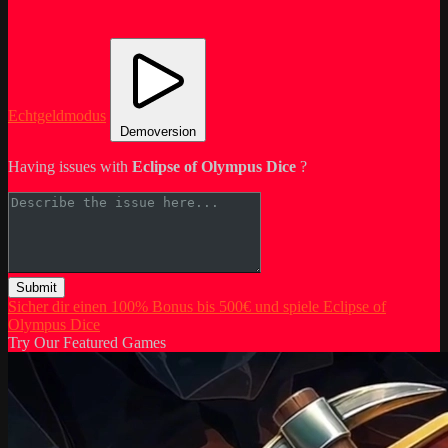
Echtgeldmodus
Demoversion
Having issues with
Eclipse of Olympus Dice
?
Submit
Sicher dir einen 100% Bonus bis 500€ und spiele Eclipse of
Olympus Dice
Try Our Featured Games