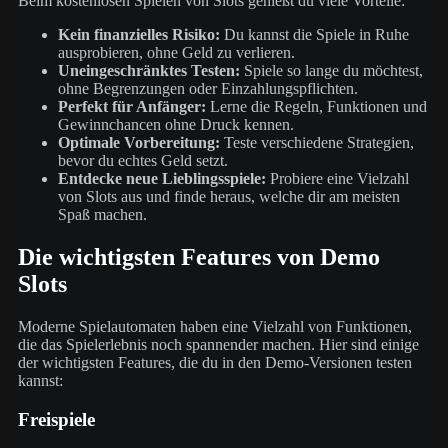
Beim kostenlosen Spielen von Slots genießt du viele Vorteile:
Kein finanzielles Risiko:
Du kannst die Spiele in Ruhe
ausprobieren, ohne Geld zu verlieren.
Uneingeschränktes Testen:
Spiele so lange du möchtest,
ohne Begrenzungen oder Einzahlungspflichten.
Perfekt für Anfänger:
Lerne die Regeln, Funktionen und
Gewinnchancen ohne Druck kennen.
Optimale Vorbereitung:
Teste verschiedene Strategien,
bevor du echtes Geld setzt.
Entdecke neue Lieblingsspiele:
Probiere eine Vielzahl
von Slots aus und finde heraus, welche dir am meisten
Spaß machen.
Die wichtigsten Features von Demo
Slots
Moderne Spielautomaten haben eine Vielzahl von Funktionen,
die das Spielerlebnis noch spannender machen. Hier sind einige
der wichtigsten Features, die du in den Demo-Versionen testen
kannst:
Freispiele