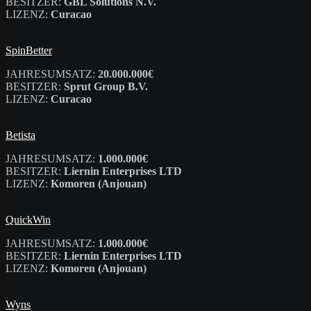
BESITZER:
GBL Solutions N.V.
LIZENZ:
Curacao
SpinBetter
JAHRESUMSATZ:
20.000.000€
BESITZER:
Sprut Group B.V.
LIZENZ:
Curacao
Betista
JAHRESUMSATZ:
1.000.000€
BESITZER:
Liernin Enterprises LTD
LIZENZ:
Komoren (Anjouan)
QuickWin
JAHRESUMSATZ:
1.000.000€
BESITZER:
Liernin Enterprises LTD
LIZENZ:
Komoren (Anjouan)
Wyns