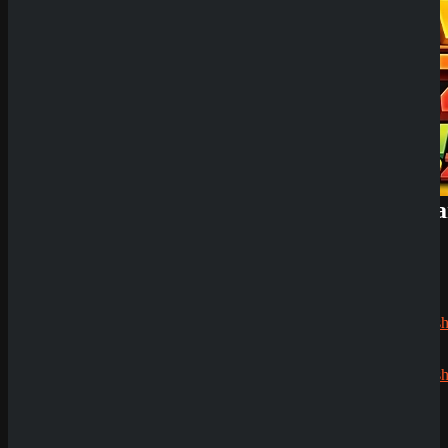
Review
QuickWin
Casino
Review
Betista
Casino
Review
Neueste
Kommenta
Alex
zu
Dazard
rami
zu
CryptoRus
Jens
zu
CryptoRush
200% bis
zu 2.500€
Silizi
zu