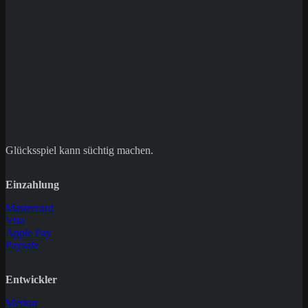
Save my name, email, and website in this
browser for the next time I comment.
Glücksspiel kann süchtig machen.
Einzahlung
Mastercard
Visa
Apple Pay
Paysafe
Entwickler
Merkur