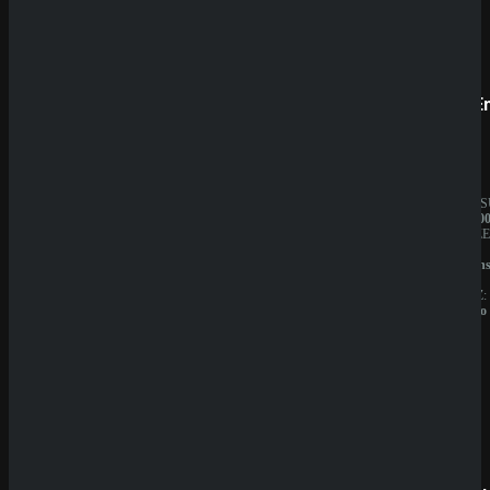
Prestige
SpinE
BESITZER:
JAHRES
Aurevia
10.000.0
IT
BESITZE
Group
GBL
LIZENZ:
Solution
Curacao
N.V.
LIZENZ:
Curacao