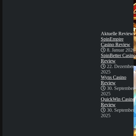
30. September
2025
QuickWin Casino
Review
30. September
2025
Aktuelle Reviews
SpinEmpire
Casino Review
8. Januar 2026
SpinBetter Casino
Review
Demo Spiel
22. Dezember
2025
Wyns Casino
Review
30. September
2025
QuickWin Casino
Review
30. September
2025