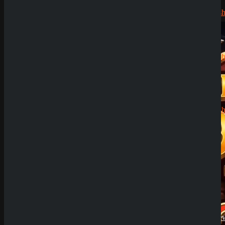
Jens
zu
Bass Cash 1000
CryptoRush
Try Our Featured Games
200% bis
zu 2.500€
Silizi
zu
CryptoRush
200% bis
zu 2.500€
Robert99
zu
CryptoRush
200% bis
zu 2.500€
News
SpinEmpire Casino
Review
8. Januar 2026
SpinBetter Casino
Review
22. Dezember
2025
Wyns Casino Revie