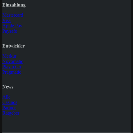
Einzahlung
Mastercard
Visa
Apple Pay
Paysafe
Entwickler
Merkur
Novomatic
Play'n Go
Pragmatic
News
Alle
Casinos
Partner
Ratgeber