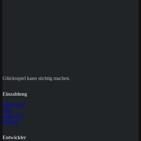
Save my name, email, and website in this
browser for the next time I comment.
Glücksspiel kann süchtig machen.
Einzahlung
Mastercard
Visa
Apple Pay
Paysafe
Entwickler