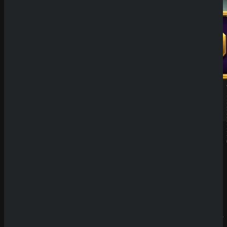
Neueste
Beiträge
SpinEmpir
e Casino