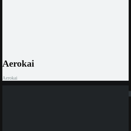
Jeton
CashtoCode
MiFinity
MuchBetter
Auszahlmethoden
Bank Überweisung
MasterCard
Visa
Skrill
Bitcoin
Aerokai
Aerokai
Suchen
Neue Casinos